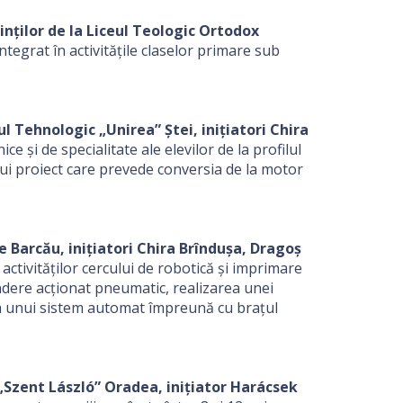
nților de la Liceul Teologic Ortodox
integrat în activitățile claselor primare sub
ul Tehnologic „Unirea” Ştei, inițiatori Chira
e şi de specialitate ale elevilor de la profilul
nui proiect care prevede conversia de la motor
e Barcău, inițiatori Chira Brîndușa, Dragoș
activităților cercului de robotică și imprimare
ndere acționat pneumatic, realizarea unei
ă a unui sistem automat împreună cu brațul
„Szent László” Oradea, inițiator Harácsek