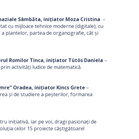
mnaziale Sâmbăta, inițiator Moza Cristina
–
tat cu mijloace tehnice moderne (digitale), cu
 a plantelor, partea de organografie, cât și
rul Romilor Tinca, inițiator Tütös Daniela
–
 prin activități ludice de matematică.
Imre” Oradea, inițiator Kincs Grete
–
rea și de studiere a peșterilor, formarea
ru inițiativă, iar pe voi, dragi pasionați de
voluția celor 15 proiecte câștigătoare!