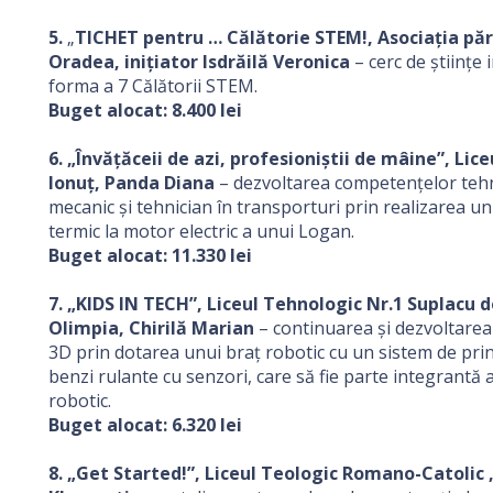
5.
„
TICHET pentru … Călătorie STEM!, Asociația pări
Oradea, inițiator Isdrăilă Veronica
– cerc de ştiinţe 
forma a 7 Călătorii STEM.
Buget alocat: 8.400 lei
6. „Învăţăceii de azi, profesioniştii de mâine”, Lice
Ionuț, Panda Diana
– dezvoltarea competenţelor tehnic
mecanic şi tehnician în transporturi prin realizarea u
termic la motor electric a unui Logan.
Buget alocat: 11.330 lei
7. „KIDS IN TECH”, Liceul Tehnologic Nr.1 Suplacu d
Olimpia, Chirilă Marian
– continuarea și dezvoltarea 
3D prin dotarea unui braț robotic cu un sistem de pri
benzi rulante cu senzori, care să fie parte integrant
robotic.
Buget alocat: 6.320 lei
8. „Get Started!”, Liceul Teologic Romano-Catolic 