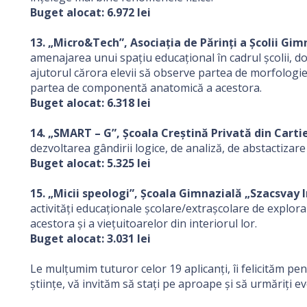
Buget alocat: 6.972 lei
13. „Micro&Tech”, Asociația de Părinți a Școlii Gi
amenajarea unui spațiu educațional în cadrul școlii, do
ajutorul cărora elevii să observe partea de morfologie
partea de componentă anatomică a acestora.
Buget alocat: 6.318 lei
14. „SMART – G”, Școala Creștină Privată din Cartie
dezvoltarea gândirii logice, de analiză, de abstactizare
Buget alocat: 5.325 lei
15. „Micii speologi”, Şcoala Gimnazială „Szacsvay 
activități educaționale școlare/extrașcolare de explora
acestora și a viețuitoarelor din interiorul lor.
Buget alocat: 3.031 lei
Le mulțumim tuturor celor 19 aplicanți, îi felicităm pent
științe, vă invităm să stați pe aproape și să urmăriți e