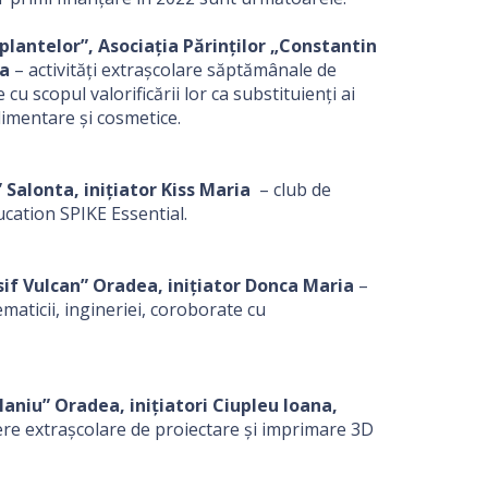
plantelor”, Asociația Părinților „Constantin
ca
– activități extrașcolare săptămânale de
u scopul valorificării lor ca substituienți ai
alimentare și cosmetice.
” Salonta, inițiator Kiss Maria
– club de
cation SPIKE Essential.
osif Vulcan” Oradea, inițiator Donca Maria
–
maticii, ingineriei, coroborate cu
 Maniu” Oradea, inițiatori Ciupleu Ioana,
ere extrașcolare de proiectare și imprimare 3D