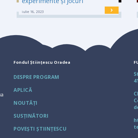
experimente și jocuri
iulie 16, 2023
Fondul Științescu Oradea
F
S
DESPRE PROGRAM
4
APLICĂ
C
ua
C
NOUTĂŢI
d
SUSŢINĂTORI
h
t
POVEȘTI ȘTIINȚESCU