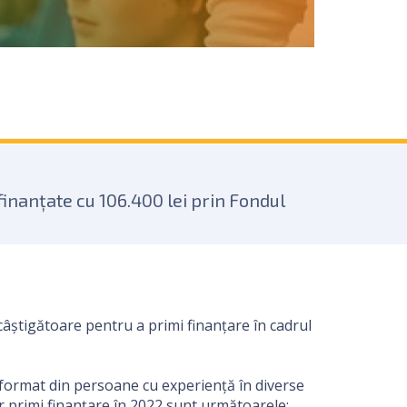
 finanțate cu 106.400 lei prin Fondul
âștigătoare pentru a primi finanțare în cadrul
, format din persoane cu experiență în diverse
or primi finanțare în 2022 sunt următoarele: