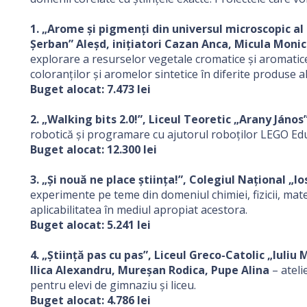
1. „Arome și pigmenți din universul microscopic al 
Șerban” Aleșd, inițiatori Cazan Anca, Micula Moni
explorare a resurselor vegetale cromatice și aromatice c
coloranților și aromelor sintetice în diferite produse 
Buget alocat: 7.473 lei
2. „Walking bits 2.0!”, Liceul Teoretic „Arany János
robotică și programare cu ajutorul roboților LEGO Edu
Buget alocat: 12.300 lei
3. „Și nouă ne place știința!”, Colegiul Național „I
experimente pe teme din domeniul chimiei, fizicii, mate
aplicabilitatea în mediul apropiat acestora.
Buget alocat: 5.241 lei
4. „Știință pas cu pas”, Liceul Greco-Catolic „Iuliu
Ilica Alexandru, Mureșan Rodica, Pupe Alina
– ateli
pentru elevi de gimnaziu și liceu.
Buget alocat: 4.786 lei