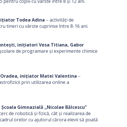
 pentru copiii cu vârste între 8 și 12 ani.
inițiator Todea Adina
– activități de
u tineri cu vârste cuprinse între 8-16 ani.
tești, inițiatori Vesa Titiana, Gabor
așcolare de programare și experimente chimice
 Oradea, inițiator Matei Valentina
–
strofizicii prin utilizarea online a
e”, Școala Gimnazială „Nicolae Bălcescu”
erc de robotică și fizică, cât și realizarea de
cadrul orelor cu ajutorul cărora elevii să poată