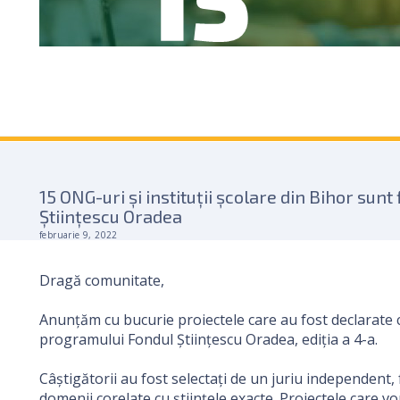
15 ONG-uri și instituții școlare din Bihor sunt
Științescu Oradea
februarie 9, 2022
Dragă comunitate,
Anunțăm cu bucurie proiectele care au fost declarate c
programului Fondul Științescu Oradea, ediția a 4-a.
Câștigătorii au fost selectați de un juriu independent
domenii corelate cu științele exacte. Proiectele care v