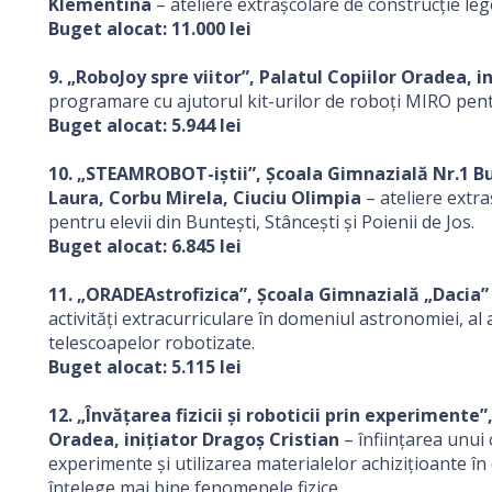
Klementina
– ateliere extrașcolare de construcție lego
Buget alocat: 11.000 lei
9. „RoboJoy spre viitor”, Palatul Copiilor Oradea, 
programare cu ajutorul kit-urilor de roboți MIRO pentr
Buget alocat: 5.944 lei
10. „STEAMROBOT-iștii”, Școala Gimnazială Nr.1 Bun
Laura, Corbu Mirela, Ciuciu Olimpia
– ateliere extr
pentru elevii din Buntești, Stâncești și Poienii de Jos.
Buget alocat: 6.845 lei
11. „ORADEAstrofizica”, Școala Gimnazială „Dacia”
activități extracurriculare în domeniul astronomiei, al a
telescoapelor robotizate.
Buget alocat: 5.115 lei
12. „Învățarea fizicii și roboticii prin experiment
Oradea, inițiator Dragoș Cristian
– înființarea unui c
experimente și utilizarea materialelor achizițioante în 
înțelege mai bine fenomenele fizice.