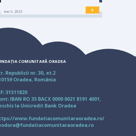
mai 5, 2023
UNDAȚIA COMUNITARĂ ORADEA
tr. Republicii nr. 30, et.2
10159 Oradea, România
IF: 31511820
ont: IBAN RO 35 BACX 0000 0021 8191 4001,
eschis la Unicredit Bank Oradea
ttps://www.fundatiacomunitaraoradea.ro/
eodora@fundatiacomunitaraoradea.ro